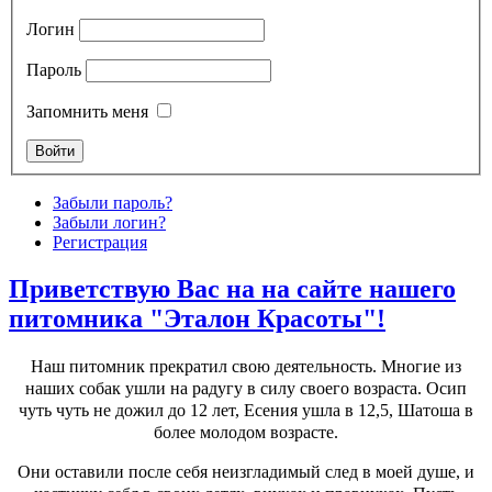
Логин
Пароль
Запомнить меня
Забыли пароль?
Забыли логин?
Регистрация
Приветствую Вас на на сайте нашего
Уроки по Joomla 3 можно найти здесь:
http://joomla3x.ru/
питомника "Эталон Красоты"!
Наш питомник прекратил свою деятельность. Многие из
наших собак ушли на радугу в силу своего возраста. Осип
чуть чуть не дожил до 12 лет, Есения ушла в 12,5, Шатоша в
более молодом возрасте.
Они оставили после себя неизгладимый след в моей душе, и